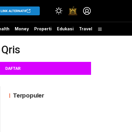
LINK ALTERNATIF
alth
Money
Properti
Edukasi
Travel
 Qris
DAFTAR
Terpopuler