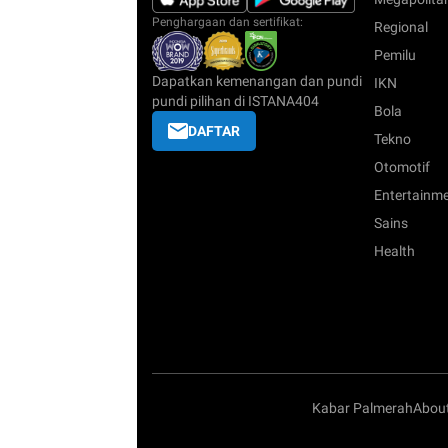
Penghargaan dan sertifikat:
Regional
Pemilu
Dapatkan kemenangan dan pundi
IKN
pundi pilihan di ISTANA404
Bola
DAFTAR
Tekno
Otomotif
Entertainm
Sains
Health
Kabar Palmerah
Abou