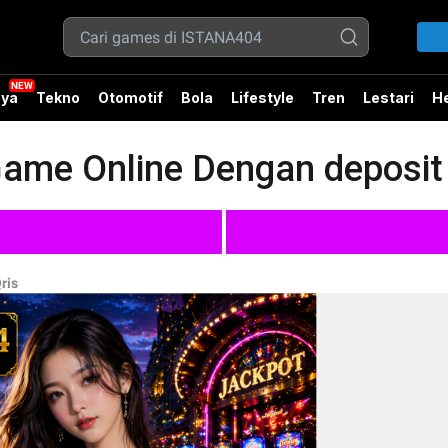
ya
Tekno
Otomotif
Bola
Lifestyle
Tren
Lestari
He
Game Online Dengan deposit
ris